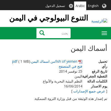
تجاوز
User
English
Arabic
تسجيل الدخول
إلى
account
المحتوى
التنوع البيولوجي في اليمن
menu
الرئيسي
بحث
بحث
Toggle
navigation
أسماك اليمن
تحميل
fish of yemenمن اسماك اليمن.pdf
( 1 MB)
رأي
فتح في المتصفح
تاريخ الرفع
25 نوفمبر 2014
التغطية الجغرافية
اليمن
الكلمات الدالة
النظم البيئية البحرية والأنواع
يوم الاصدار
16/06/2014
[
عرض جميع الإصدارات
]
تم إصدار هذه الوثيقة من قبل وزارة الثروة السمكية.