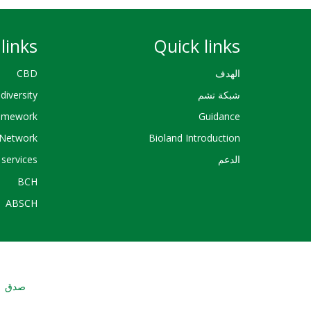
links
Quick links
الهدف
CBD
شبكة تشم
diversity
ramework
Guidance
Network
Bioland Introduction
الدعم
services
BCH
ABSCH
صدق