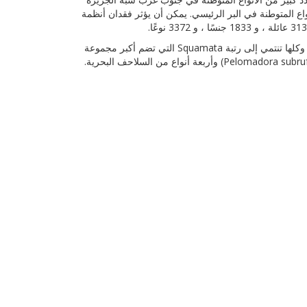
واع المتوطنة في البر الرئيسي. يمكن أن يؤثر فقدان أنظمة
تم تسجيل 103 نوعًا من الزواحف و 8 أنواع من البرمائيات في اليمن. تشمل الزواحف اليمنية 71 نوعًا من السحالي و 28 ثعبانًا و 3 برمائيات ، وكلها تنتمي إلى رتبة Squamata التي تضم أكبر مجموعة
من الزواحف. السلاحف (Order Testudinata) ممثلة في اليمن بـ 7 أنواع ، نوع واحد بري (Geochelon sulcata) ، نوع واحد للمياه العذبة (Pelomadora subrufa) وأربعة أنواع من السلاحف البحرية.