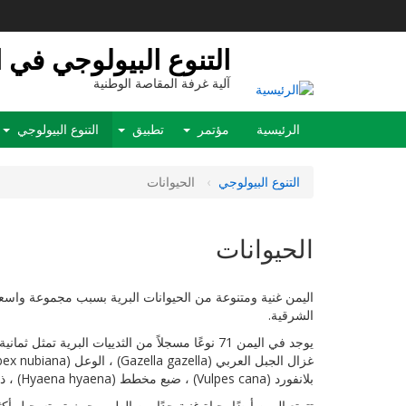
تجاوز
إلى
المحتوى
التنوع البيولوجي في 
الرئيسي
آلية غرفة المقاصة الوطنية
Main
الرئيسية
مؤتمر
تطبيق
التنوع البيولوجي
navigation
التنوع البيولوجي
الحيوانات
الحيوانات
اليمن غنية ومتنوعة من الحيوانات البرية بسبب مجموعة واسعة
الشرقية.
بلانفورد (Vulpes cana) ، ضبع مخطط (Hyaena hyaena) ، ذئب عربي (Canis lupus arabs) ، ابن آوى (Canis aureus) ، النمر العربي (Panthera pardus nimr) ، وربما الفهد (أسينونيكس جوباتوس).