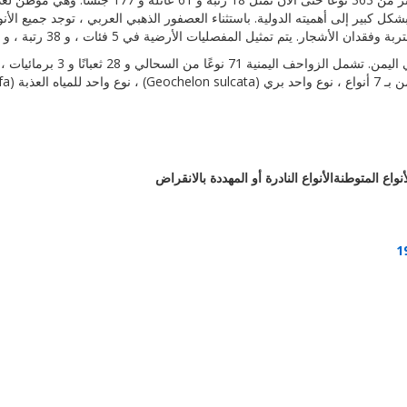
ل كبير إلى أهميته الدولية. باستثناء العصفور الذهبي العربي ، توجد جميع الأن
لمفصليات الأرضية في 5 فئات ، و 38 رتبة ، و 313 عائلة ، و 1833 جنسًا ، و 3372 نوعًا.
أنواع المتوطنة
الأنواع النادرة أو المهددة بالانقراض