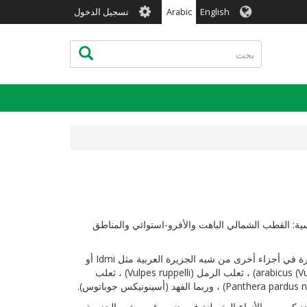
User
English
Arabic
تسجيل الدخول
account
menu
بحث
بحث
ية: القطب الشمالي الباهت والأفرو-استوائي والمناطق
يوجد في اليمن 71 نوعًا مسجلاً من الثدييات البرية تمثل ثمانية رتب بما في ذلك الخفافيش. حوالي ثلث الثدييات هي أنواع كبيرة نسبيًا وهي نادرة في أجزاء أخرى من شبه الجزيرة العربية مثل Idmi أو
غزال الجبل العربي (Gazella gazella) ، الوعل (Capra ibex nubiana) ، البابون (Papio hamadryas) ، الثعلب الأحمر العربي (Vulpes vulpes) arabicus) ، ثعلب الرمل (Vulpes ruppelli) ، ثعلب
تسجيل أكثر من 363 نوعًا حتى الآن تمثل 18 رتبة و 61 عائلة و 177 جنساً. وهي موطن لعدد كبير من الأنواع المتوطنة في جنوب غرب شبه الجزيرة