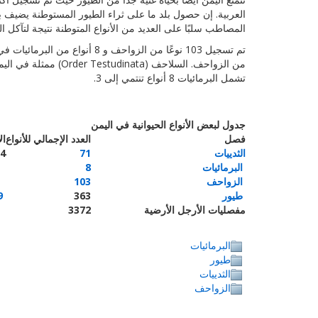
العربية. إن حصول بلد ما على ثراء الطيور المستوطنة يضيف بشك
المصاطب سلبًا على العديد من الأنواع المتوطنة نتيجة لتآكل التربة وفقدان الأشجار. يتم تمثيل ا
تشمل البرمائيات 8 أنواع تنتمي إلى 3.
جدول لبعض الأنواع الحيوانية في اليمن
فصل
العدد الإجمالي للأنواع
ال
الثدييات
71
4
البرمائيات
8
الزواحف
103
طيور
363
19
مفصليات الأرجل الأرضية
3372
البرمائيات
طيور
الثدييات
الزواحف